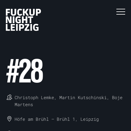
#
28
Christoph Lemke, Martin Kutschinski, Boje
Martens
Höfe am Brühl
—
Brühl 1, Leipzig