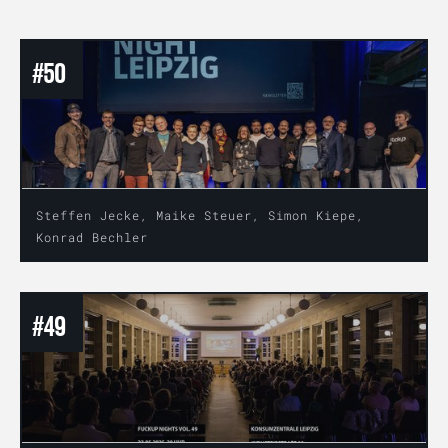
#
50
Steffen Jecke, Maike Steuer, Simon Kiepe,
Konrad Bechler
#
49